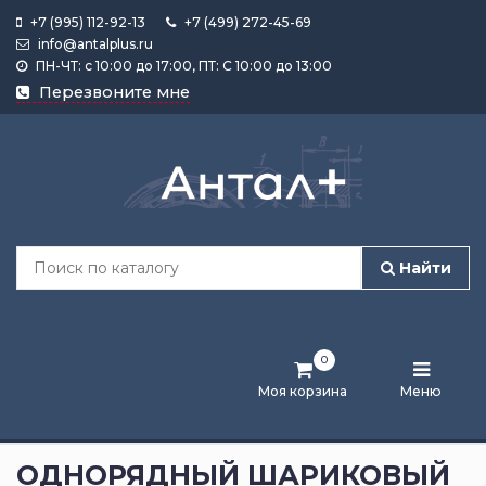
+7 (995) 112-92-13
+7 (499) 272-45-69
info@antalplus.ru
ПН-ЧТ: с 10:00 до 17:00, ПТ: С 10:00 до 13:00
Каталог
Перезвоните мне
продукции
Подобрать
по
размеру
Найти
Лента
активности
0
Бренды
Моя корзина
Меню
Новости
и
ОДНОРЯДНЫЙ ШАРИКОВЫЙ
статьи