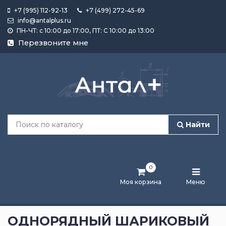
+7 (995) 112-92-13
+7 (499) 272-45-69
info@antalplus.ru
ПН-ЧТ: с 10:00 до 17:00, ПТ: С 10:00 до 13:00
Каталог
Перезвоните мне
продукции
Подобрать
по
размеру
Найти
Лента
активности
0
Бренды
Моя корзина
Меню
Новости
и
ОДНОРЯДНЫЙ ШАРИКОВЫЙ
статьи