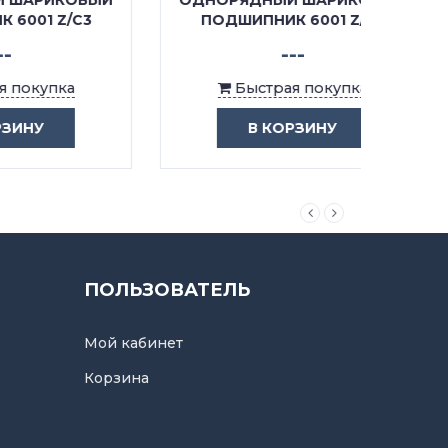
ОВЫЙ
ОДНОРЯДНЫЙ ШАРИКОВЫЙ
ОДНО
C3
ПОДШИПНИК 6001 Z/C2
П
---
Быстрая покупка
В КОРЗИНУ
ПОЛЬЗОВАТЕЛЬ
Мой кабинет
Корзина