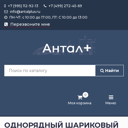
+7 (995) 112-92-13
+7 (499) 272-45-69
info@antalplus.ru
ПН-ЧТ: с 10:00 до 17:00, ПТ: С 10:00 до 13:00
Каталог
Перезвоните мне
продукции
Подобрать
по
размеру
Найти
Лента
активности
0
Бренды
Моя корзина
Меню
Новости
и
ОДНОРЯДНЫЙ ШАРИКОВЫЙ
статьи