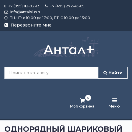
+7 (995) 112-92-13
+7 (499) 272-45-69
info@antalplus.ru
ПН-ЧТ: с 10:00 до 17:00, ПТ: С 10:00 до 13:00
Каталог
Перезвоните мне
продукции
Подобрать
по
размеру
Найти
Лента
активности
0
Бренды
Моя корзина
Меню
Новости
и
ОДНОРЯДНЫЙ ШАРИКОВЫЙ
статьи