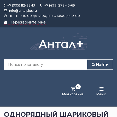
+7 (995) 112-92-13
+7 (499) 272-45-69
info@antalplus.ru
ПН-ЧТ: с 10:00 до 17:00, ПТ: С 10:00 до 13:00
Каталог
Перезвоните мне
продукции
Подобрать
по
размеру
Найти
Лента
активности
0
Бренды
Моя корзина
Меню
Новости
и
ОДНОРЯДНЫЙ ШАРИКОВЫЙ
статьи