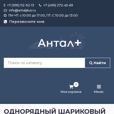
+7 (995) 112-92-13
+7 (499) 272-45-69
info@antalplus.ru
ПН-ЧТ: с 10:00 до 17:00, ПТ: С 10:00 до 13:00
Каталог
Перезвоните мне
продукции
Подобрать
по
размеру
Найти
Лента
активности
0
Бренды
Моя корзина
Меню
Новости
и
ОДНОРЯДНЫЙ ШАРИКОВЫЙ
статьи