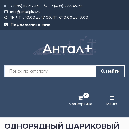
+7 (995) 112-92-13
+7 (499) 272-45-69
info@antalplus.ru
ПН-ЧТ: с 10:00 до 17:00, ПТ: С 10:00 до 13:00
Каталог
Перезвоните мне
продукции
Подобрать
по
размеру
Найти
Лента
активности
0
Бренды
Моя корзина
Меню
Новости
и
ОДНОРЯДНЫЙ ШАРИКОВЫЙ
статьи