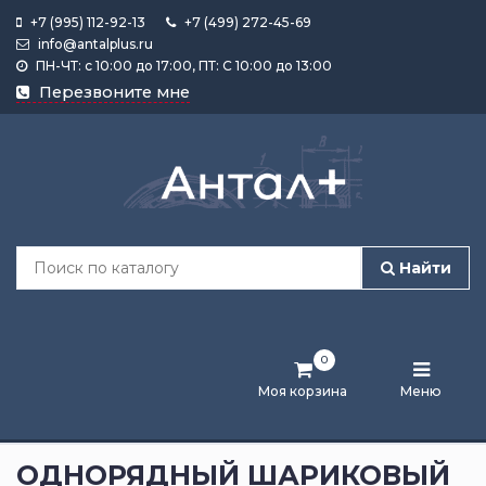
+7 (995) 112-92-13
+7 (499) 272-45-69
info@antalplus.ru
ПН-ЧТ: с 10:00 до 17:00, ПТ: С 10:00 до 13:00
Каталог
Перезвоните мне
продукции
Подобрать
по
размеру
Найти
Лента
активности
0
Бренды
Моя корзина
Меню
Новости
и
ОДНОРЯДНЫЙ ШАРИКОВЫЙ
статьи