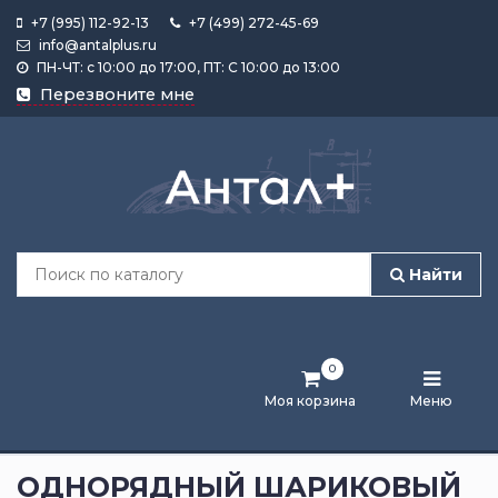
+7 (995) 112-92-13
+7 (499) 272-45-69
info@antalplus.ru
ПН-ЧТ: с 10:00 до 17:00, ПТ: С 10:00 до 13:00
Каталог
Перезвоните мне
продукции
Подобрать
по
размеру
Найти
Лента
активности
0
Бренды
Моя корзина
Меню
Новости
и
ОДНОРЯДНЫЙ ШАРИКОВЫЙ
статьи