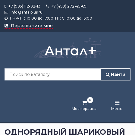
+7 (995) 112-92-13
+7 (499) 272-45-69
info@antalplus.ru
ПН-ЧТ: с 10:00 до 17:00, ПТ: С 10:00 до 13:00
Каталог
Перезвоните мне
продукции
Подобрать
по
размеру
Найти
Лента
активности
0
Бренды
Моя корзина
Меню
Новости
и
ОДНОРЯДНЫЙ ШАРИКОВЫЙ
статьи