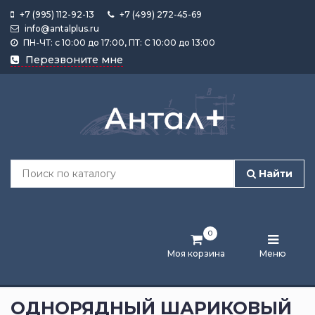
+7 (995) 112-92-13
+7 (499) 272-45-69
info@antalplus.ru
ПН-ЧТ: с 10:00 до 17:00, ПТ: С 10:00 до 13:00
Каталог
Перезвоните мне
продукции
Подобрать
по
размеру
Найти
Лента
активности
0
Бренды
Моя корзина
Меню
Новости
и
ОДНОРЯДНЫЙ ШАРИКОВЫЙ
статьи