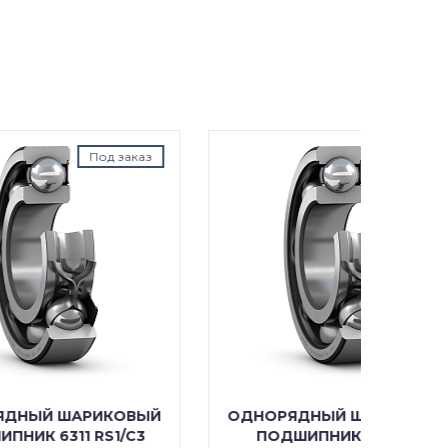
аказ
Под заказ
ОВЫЙ
ОДНОРЯДНЫЙ ШАРИКОВЫЙ
ОДНО
/C3
ПОДШИПНИК 6311 RS1
ПОДШ