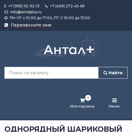
+7 (995) 112-92-13
+7 (499) 272-45-69
info@antalplus.ru
ПН-ЧТ: с 10:00 до 17:00, ПТ: С 10:00 до 13:00
Каталог
Перезвоните мне
продукции
Подобрать
по
размеру
Найти
Лента
активности
0
Бренды
Моя корзина
Меню
Новости
и
ОДНОРЯДНЫЙ ШАРИКОВЫЙ
статьи