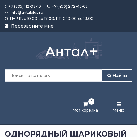
+7 (995) 112-92-13
+7 (499) 272-45-69
info@antalplus.ru
ПН-ЧТ: с 10:00 до 17:00, ПТ: С 10:00 до 13:00
Каталог
Перезвоните мне
продукции
Подобрать
по
размеру
Найти
Лента
активности
0
Бренды
Моя корзина
Меню
Новости
и
ОДНОРЯДНЫЙ ШАРИКОВЫЙ
статьи