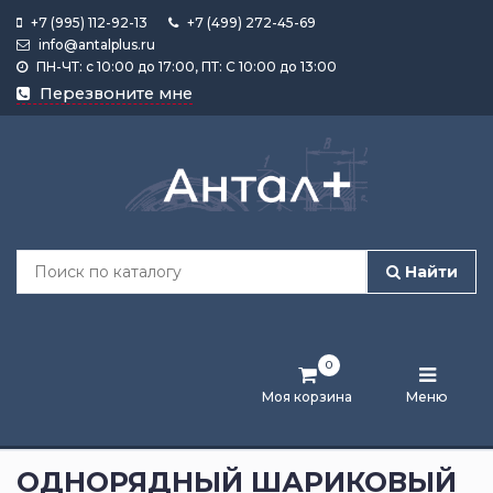
+7 (995) 112-92-13
+7 (499) 272-45-69
info@antalplus.ru
ПН-ЧТ: с 10:00 до 17:00, ПТ: С 10:00 до 13:00
Каталог
Перезвоните мне
продукции
Подобрать
по
размеру
Найти
Лента
активности
0
Бренды
Моя корзина
Меню
Новости
и
ОДНОРЯДНЫЙ ШАРИКОВЫЙ
статьи