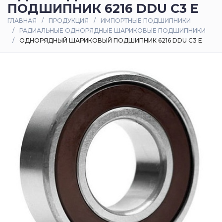
ПОДШИПНИК 6216 DDU C3 E
Оплата
ГЛАВНАЯ
ПРОДУКЦИЯ
ИМПОРТНЫЕ ПОДШИПНИКИ
и
РАДИАЛЬНЫЕ ОДНОРЯДНЫЕ ШАРИКОВЫЕ ПОДШИПНИКИ
доставка
ОДНОРЯДНЫЙ ШАРИКОВЫЙ ПОДШИПНИК 6216 DDU C3 E
Контакты