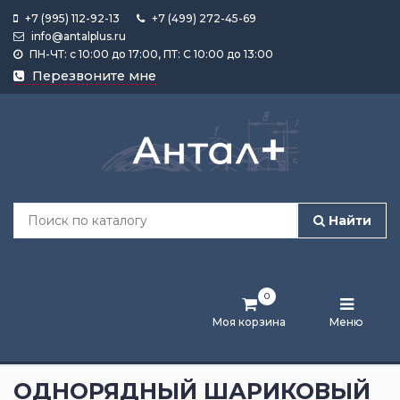
+7 (995) 112-92-13
+7 (499) 272-45-69
info@antalplus.ru
ПН-ЧТ: с 10:00 до 17:00, ПТ: С 10:00 до 13:00
Каталог
Перезвоните мне
продукции
Подобрать
по
размеру
Найти
Лента
активности
0
Бренды
Моя корзина
Меню
Новости
и
ОДНОРЯДНЫЙ ШАРИКОВЫЙ
статьи