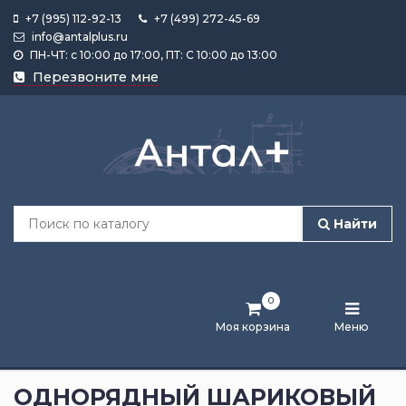
+7 (995) 112-92-13
+7 (499) 272-45-69
info@antalplus.ru
ПН-ЧТ: с 10:00 до 17:00, ПТ: С 10:00 до 13:00
Каталог
Перезвоните мне
продукции
Подобрать
по
размеру
Найти
Лента
активности
0
Бренды
Моя корзина
Меню
Новости
и
ОДНОРЯДНЫЙ ШАРИКОВЫЙ
статьи