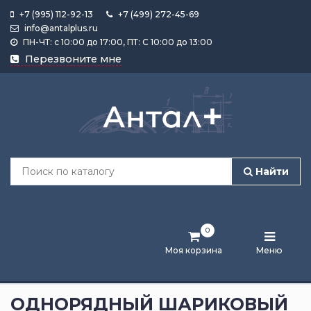
+7 (995) 112-92-13
+7 (499) 272-45-69
info@antalplus.ru
ПН-ЧТ: с 10:00 до 17:00, ПТ: С 10:00 до 13:00
Каталог
Перезвоните мне
продукции
Подобрать
по
размеру
Найти
Лента
активности
0
Бренды
Моя корзина
Меню
Новости
и
ОДНОРЯДНЫЙ ШАРИКОВЫЙ
статьи