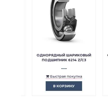
КОВЫЙ
ОДНОРЯДНЫЙ ШАРИКОВЫЙ
ОДН
/C4
ПОДШИПНИК 6214 Z/C3
---
ка
Быстрая покупка
В КОРЗИНУ