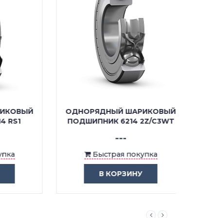
ОВЫЙ
ОДНОРЯДНЫЙ ШАРИКОВЫЙ
ОДНО
S1
ПОДШИПНИК 6214 2Z/C3WT
П
---
Быстрая покупка
В КОРЗИНУ