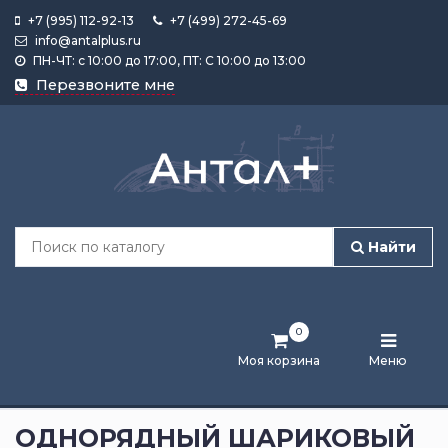
+7 (995) 112-92-13
+7 (499) 272-45-69
info@antalplus.ru
ПН-ЧТ: с 10:00 до 17:00, ПТ: С 10:00 до 13:00
Каталог
Перезвоните мне
продукции
Подобрать
по
размеру
Найти
Лента
активности
0
Бренды
Моя корзина
Меню
Новости
и
ОДНОРЯДНЫЙ ШАРИКОВЫЙ
статьи