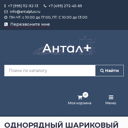
+7 (995) 112-92-13
+7 (499) 272-45-69
info@antalplus.ru
ПН-ЧТ: с 10:00 до 17:00, ПТ: С 10:00 до 13:00
Каталог
Перезвоните мне
продукции
Подобрать
по
размеру
Найти
Лента
активности
0
Бренды
Моя корзина
Меню
Новости
и
ОДНОРЯДНЫЙ ШАРИКОВЫЙ
статьи