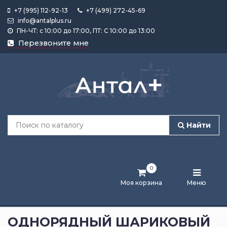
+7 (995) 112-92-13
+7 (499) 272-45-69
info@antalplus.ru
ПН-ЧТ: с 10:00 до 17:00, ПТ: С 10:00 до 13:00
Каталог
Перезвоните мне
продукции
Подобрать
по
размеру
Найти
Лента
активности
0
Бренды
Моя корзина
Меню
Новости
и
ОДНОРЯДНЫЙ ШАРИКОВЫЙ
статьи