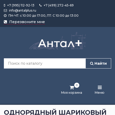
+7 (995) 112-92-13
+7 (499) 272-45-69
info@antalplus.ru
ПН-ЧТ: с 10:00 до 17:00, ПТ: С 10:00 до 13:00
Каталог
Перезвоните мне
продукции
Подобрать
по
размеру
Найти
Лента
активности
0
Бренды
Моя корзина
Меню
Новости
и
ОДНОРЯДНЫЙ ШАРИКОВЫЙ
статьи