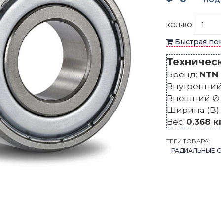
ПОД
КОЛ-ВО
Быстрая по
Техничес
Бренд:
NTN
Внутренний 
Внешний ∅ 
Ширина (B)
Вес:
0.368 к
ТЕГИ ТОВАРА:
РАДИАЛЬНЫЕ 