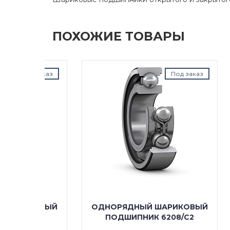
ПОХОЖИЕ ТОВАРЫ
д заказ
Под заказ
КОВЫЙ
ОДНОРЯДНЫЙ ШАРИКОВЫЙ
ОДН
/C3
ПОДШИПНИК 6208/C2
П