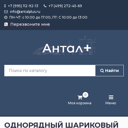
+7 (995) 112-92-13
+7 (499) 272-45-69
info@antalplus.ru
ПН-ЧТ: с 10:00 до 17:00, ПТ: С 10:00 до 13:00
Каталог
Перезвоните мне
продукции
Подобрать
по
размеру
Найти
Лента
активности
0
Бренды
Моя корзина
Меню
Новости
и
ОДНОРЯДНЫЙ ШАРИКОВЫЙ
статьи