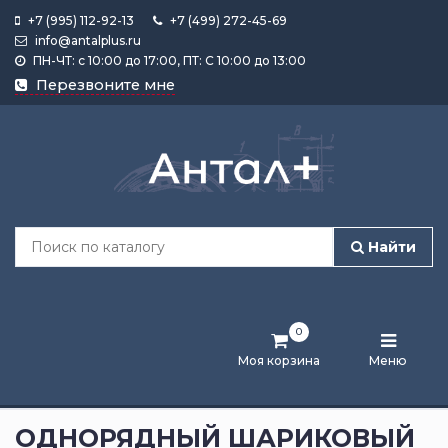
+7 (995) 112-92-13
+7 (499) 272-45-69
info@antalplus.ru
ПН-ЧТ: с 10:00 до 17:00, ПТ: С 10:00 до 13:00
Каталог
Перезвоните мне
продукции
Подобрать
по
размеру
Найти
Лента
активности
0
Бренды
Моя корзина
Меню
Новости
и
ОДНОРЯДНЫЙ ШАРИКОВЫЙ
статьи