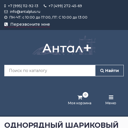
+7 (995) 112-92-13
+7 (499) 272-45-69
info@antalplus.ru
ПН-ЧТ: с 10:00 до 17:00, ПТ: С 10:00 до 13:00
Каталог
Перезвоните мне
продукции
Подобрать
по
размеру
Найти
Лента
активности
0
Бренды
Моя корзина
Меню
Новости
и
ОДНОРЯДНЫЙ ШАРИКОВЫЙ
статьи