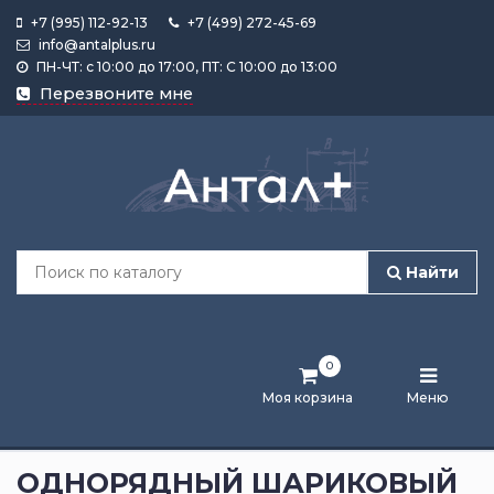
+7 (995) 112-92-13
+7 (499) 272-45-69
info@antalplus.ru
ПН-ЧТ: с 10:00 до 17:00, ПТ: С 10:00 до 13:00
Каталог
Перезвоните мне
продукции
Подобрать
по
размеру
Найти
Лента
активности
0
Бренды
Моя корзина
Меню
Новости
и
ОДНОРЯДНЫЙ ШАРИКОВЫЙ
статьи