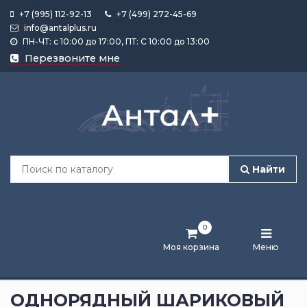
+7 (995) 112-92-13
+7 (499) 272-45-69
info@antalplus.ru
ПН-ЧТ: с 10:00 до 17:00, ПТ: С 10:00 до 13:00
Каталог
Перезвоните мне
продукции
Подобрать
по
размеру
Найти
Лента
активности
0
Бренды
Моя корзина
Меню
Новости
и
ОДНОРЯДНЫЙ ШАРИКОВЫЙ
статьи