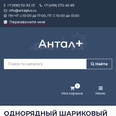
+7 (995) 112-92-13
+7 (499) 272-45-69
info@antalplus.ru
ПН-ЧТ: с 10:00 до 17:00, ПТ: С 10:00 до 13:00
Каталог
Перезвоните мне
продукции
Подобрать
по
размеру
Найти
Лента
активности
0
Бренды
Моя корзина
Меню
Новости
и
ОДНОРЯДНЫЙ ШАРИКОВЫЙ
статьи