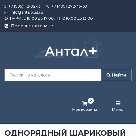
+7 (995) 112-92-13
+7 (499) 272-45-69
info@antalplus.ru
ПН-ЧТ: с 10:00 до 17:00, ПТ: С 10:00 до 13:00
Каталог
Перезвоните мне
продукции
Подобрать
по
размеру
Найти
Лента
активности
0
Бренды
Моя корзина
Меню
Новости
и
ОДНОРЯДНЫЙ ШАРИКОВЫЙ
статьи