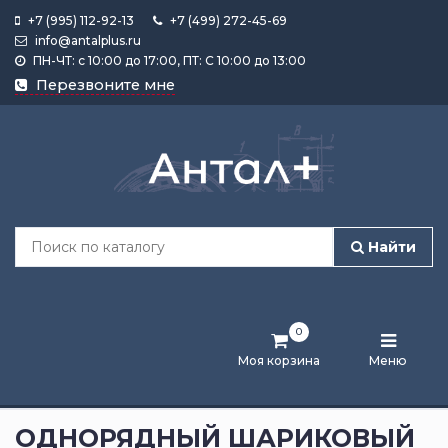
+7 (995) 112-92-13
+7 (499) 272-45-69
info@antalplus.ru
ПН-ЧТ: с 10:00 до 17:00, ПТ: С 10:00 до 13:00
Каталог
Перезвоните мне
продукции
Подобрать
по
размеру
Найти
Лента
активности
0
Бренды
Моя корзина
Меню
Новости
и
ОДНОРЯДНЫЙ ШАРИКОВЫЙ
статьи