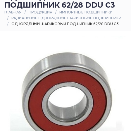
ПОДШИПНИК 62/28 DDU C3
Оплата
ГЛАВНАЯ
ПРОДУКЦИЯ
ИМПОРТНЫЕ ПОДШИПНИКИ
и
РАДИАЛЬНЫЕ ОДНОРЯДНЫЕ ШАРИКОВЫЕ ПОДШИПНИКИ
доставка
ОДНОРЯДНЫЙ ШАРИКОВЫЙ ПОДШИПНИК 62/28 DDU C3
Контакты