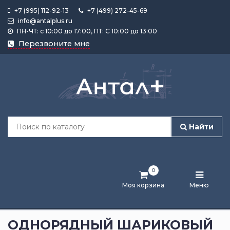
+7 (995) 112-92-13
+7 (499) 272-45-69
info@antalplus.ru
ПН-ЧТ: с 10:00 до 17:00, ПТ: С 10:00 до 13:00
Каталог
Перезвоните мне
продукции
Подобрать
по
размеру
Найти
Лента
активности
0
Бренды
Моя корзина
Меню
Новости
и
ОДНОРЯДНЫЙ ШАРИКОВЫЙ
статьи