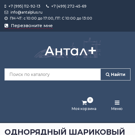
+7 (995) 112-92-13
+7 (499) 272-45-69
info@antalplus.ru
ПН-ЧТ: с 10:00 до 17:00, ПТ: С 10:00 до 13:00
Каталог
Перезвоните мне
продукции
Подобрать
по
размеру
Найти
Лента
активности
0
Бренды
Моя корзина
Меню
Новости
и
ОДНОРЯДНЫЙ ШАРИКОВЫЙ
статьи