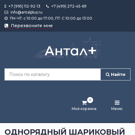
+7 (995) 112-92-13
+7 (499) 272-45-69
info@antalplus.ru
ПН-ЧТ: с 10:00 до 17:00, ПТ: С 10:00 до 13:00
Каталог
Перезвоните мне
продукции
Подобрать
по
размеру
Найти
Лента
активности
0
Бренды
Моя корзина
Меню
Новости
и
ОДНОРЯДНЫЙ ШАРИКОВЫЙ
статьи