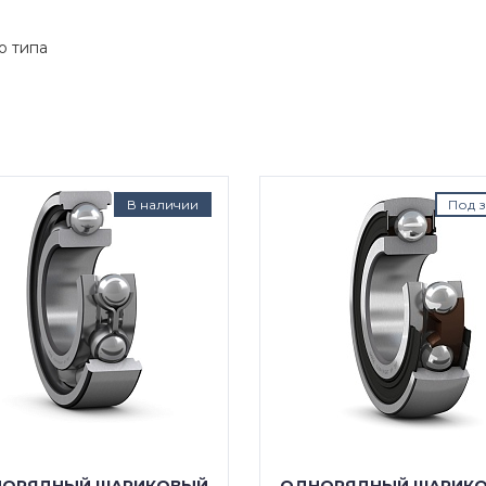
о типа
В наличии
Под з