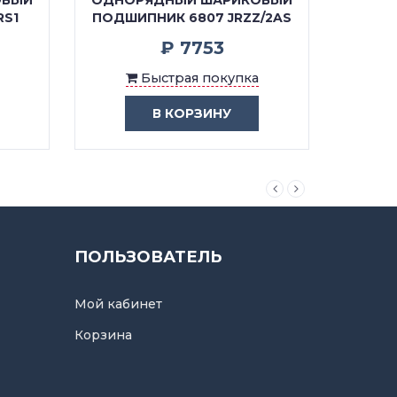
ОВЫЙ
ОДНОРЯДНЫЙ ШАРИКОВЫЙ
ОДНО
RS1
ПОДШИПНИК 6807 JRZZ/2AS
ПО
₽ 7753
Быстрая покупка
В КОРЗИНУ
ПОЛЬЗОВАТЕЛЬ
Мой кабинет
Корзина