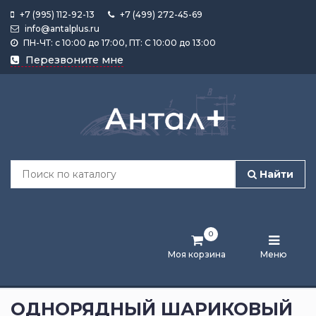
+7 (995) 112-92-13
+7 (499) 272-45-69
info@antalplus.ru
ПН-ЧТ: с 10:00 до 17:00, ПТ: С 10:00 до 13:00
Каталог
Перезвоните мне
продукции
Подобрать
по
размеру
Найти
Лента
активности
0
Бренды
Моя корзина
Меню
Новости
и
ОДНОРЯДНЫЙ ШАРИКОВЫЙ
статьи