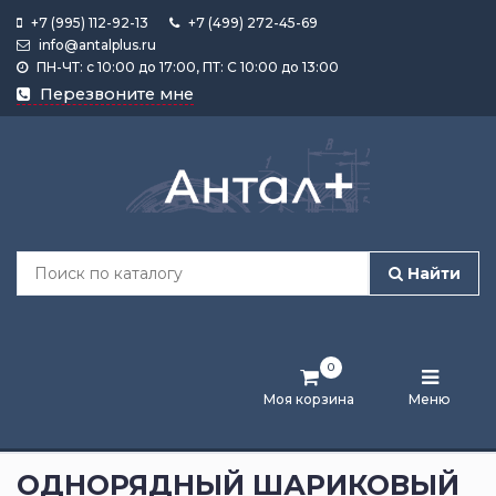
+7 (995) 112-92-13
+7 (499) 272-45-69
info@antalplus.ru
ПН-ЧТ: с 10:00 до 17:00, ПТ: С 10:00 до 13:00
Каталог
Перезвоните мне
продукции
Подобрать
по
размеру
Найти
Лента
активности
0
Бренды
Моя корзина
Меню
Новости
и
ОДНОРЯДНЫЙ ШАРИКОВЫЙ
статьи