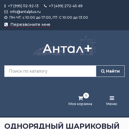
+7 (995) 112-92-13
+7 (499) 272-45-69
info@antalplus.ru
ПН-ЧТ: с 10:00 до 17:00, ПТ: С 10:00 до 13:00
Каталог
Перезвоните мне
продукции
Подобрать
по
размеру
Найти
Лента
активности
0
Бренды
Моя корзина
Меню
Новости
и
ОДНОРЯДНЫЙ ШАРИКОВЫЙ
статьи