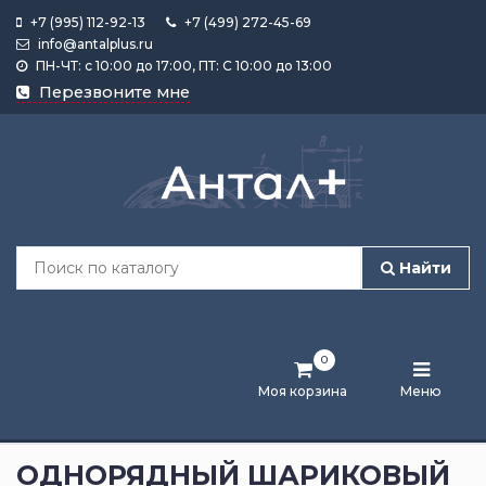
+7 (995) 112-92-13
+7 (499) 272-45-69
info@antalplus.ru
ПН-ЧТ: с 10:00 до 17:00, ПТ: С 10:00 до 13:00
Каталог
Перезвоните мне
продукции
Подобрать
по
размеру
Найти
Лента
активности
0
Бренды
Моя корзина
Меню
Новости
и
ОДНОРЯДНЫЙ ШАРИКОВЫЙ
статьи