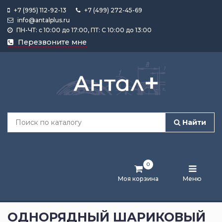
+7 (995) 112-92-13
+7 (499) 272-45-69
info@antalplus.ru
ПН-ЧТ: с 10:00 до 17:00, ПТ: С 10:00 до 13:00
Каталог
Перезвоните мне
продукции
Подобрать
по
размеру
Найти
Лента
активности
0
Бренды
Моя корзина
Меню
Новости
и
ОДНОРЯДНЫЙ ШАРИКОВЫЙ
статьи