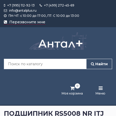
+7 (995) 112-92-13
+7 (499) 272-45-69
info@antalplus.ru
ПН-ЧТ: с 10:00 до 17:00, ПТ: С 10:00 до 13:00
Каталог
Перезвоните мне
продукции
Подобрать
по
размеру
Найти
Лента
активности
0
Бренды
Моя корзина
Меню
Новости
и
ПОДШИПНИК RS5008 NR ITJ
статьи