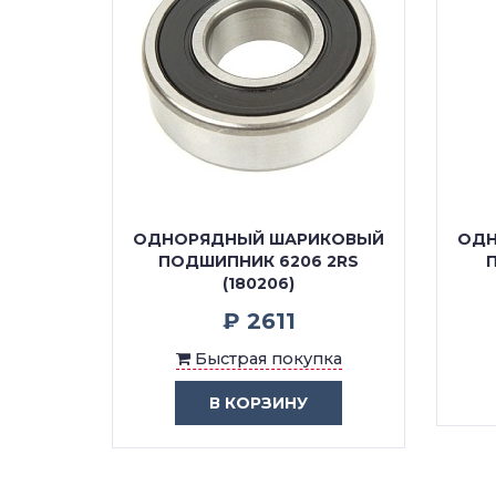
КОВЫЙ
ОДНОРЯДНЫЙ ШАРИКОВЫЙ
ОДН
 C3 FG
ПОДШИПНИК 6206 2RS
(180206)
₽ 2611
ка
Быстрая покупка
В КОРЗИНУ