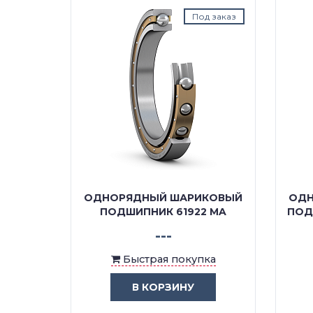
д заказ
Под заказ
КОВЫЙ
ОДНОРЯДНЫЙ ШАРИКОВЫЙ
ОДН
MA/C3
ПОДШИПНИК 61922 MA
ПОДШ
---
ка
Быстрая покупка
В КОРЗИНУ