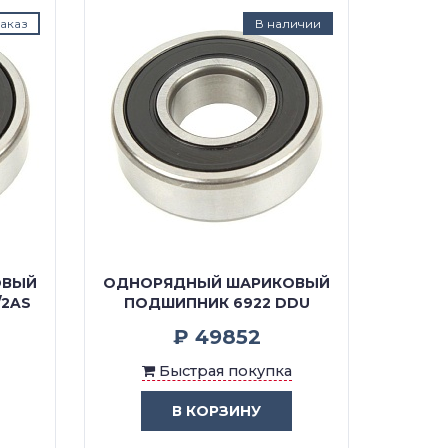
аказ
В наличии
ОВЫЙ
ОДНОРЯДНЫЙ ШАРИКОВЫЙ
ОДНО
/2AS
ПОДШИПНИК 6922 DDU
ПОДШ
₽ 49852
Быстрая покупка
В КОРЗИНУ