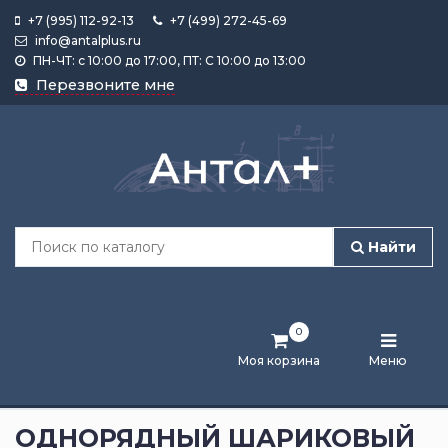
+7 (995) 112-92-13
+7 (499) 272-45-69
info@antalplus.ru
ПН-ЧТ: с 10:00 до 17:00, ПТ: С 10:00 до 13:00
Каталог
Перезвоните мне
продукции
Подобрать
по
размеру
Найти
Лента
активности
0
Бренды
Моя корзина
Меню
Новости
и
ОДНОРЯДНЫЙ ШАРИКОВЫЙ
статьи