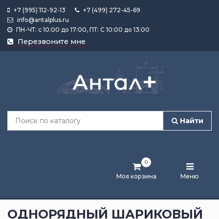
+7 (995) 112-92-13
+7 (499) 272-45-69
info@antalplus.ru
ПН-ЧТ: с 10:00 до 17:00, ПТ: С 10:00 до 13:00
Каталог
Перезвоните мне
продукции
Подобрать
по
размеру
Найти
Лента
активности
0
Бренды
Моя корзина
Меню
Новости
и
ОДНОРЯДНЫЙ ШАРИКОВЫЙ
статьи