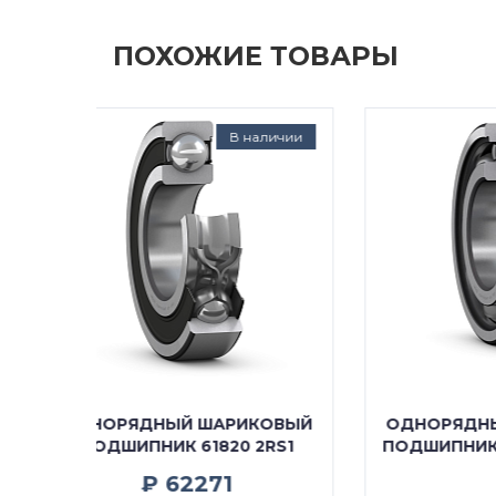
ПОХОЖИЕ ТОВАРЫ
наличии
Под заказ
КОВЫЙ
ОДНОРЯДНЫЙ ШАРИКОВЫЙ
ОДН
2RS1
ПОДШИПНИК 61820 (1000820)
П
---