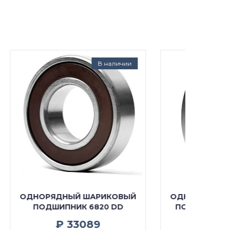
ичии
Под заказ
ОВЫЙ
ОДНОРЯДНЫЙ ШАРИКОВЫЙ
ОДНО
DD
ПОДШИПНИК 6820 (61820)
ПОД
---