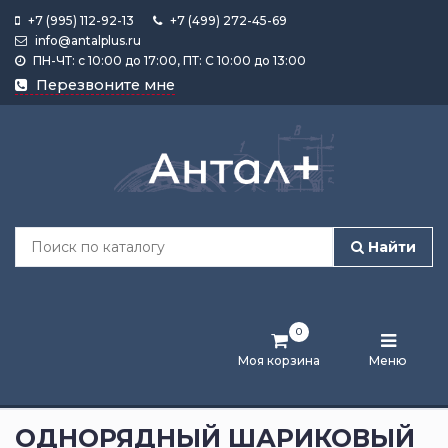
+7 (995) 112-92-13
+7 (499) 272-45-69
info@antalplus.ru
ПН-ЧТ: с 10:00 до 17:00, ПТ: С 10:00 до 13:00
Каталог
Перезвоните мне
продукции
Подобрать
по
размеру
Найти
Лента
активности
0
Бренды
Моя корзина
Меню
Новости
и
ОДНОРЯДНЫЙ ШАРИКОВЫЙ
статьи