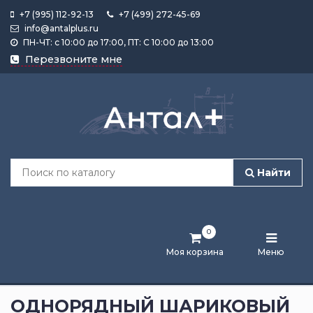
+7 (995) 112-92-13
+7 (499) 272-45-69
info@antalplus.ru
ПН-ЧТ: с 10:00 до 17:00, ПТ: С 10:00 до 13:00
Каталог
Перезвоните мне
продукции
Подобрать
по
размеру
Найти
Лента
активности
0
Бренды
Моя корзина
Меню
Новости
и
ОДНОРЯДНЫЙ ШАРИКОВЫЙ
статьи